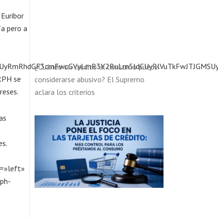
Euribor
ía pero a
UyRiUyRmRhdGF3cmFwcGVyLmR3Y2RuLm5ldCUyRlVuTkFwJTJGMS
¿Cuándo un crédito al consumo puede
IRPH se
considerarse abusivo? El Supremo
reses.
aclara los criterios
as
es.
n=»left»
ph-