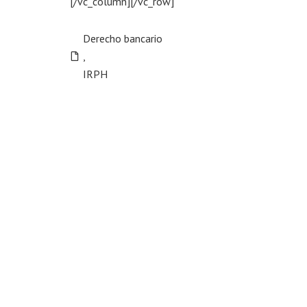
[/vc_column][/vc_row]
Derecho bancario
,
IRPH