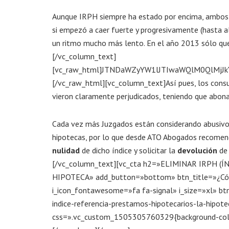
Aunque IRPH siempre ha estado por encima, ambos 
si empezó a caer fuerte y progresivamente (hasta a
un ritmo mucho más lento. En el año 2013 sólo qued
[/vc_column_text]
[vc_raw_html]JTNDaWZyYW1lJTIwaWQlM0QlMj
[/vc_raw_html][vc_column_text]Así pues, los consu
vieron claramente perjudicados, teniendo que abon
Cada vez más Juzgados están considerando abusivo 
hipotecas, por lo que desde ATO Abogados recomen
nulidad
de dicho índice y solicitar la
devolución
de 
[/vc_column_text][vc_cta h2=»ELIMINAR IRPH 
HIPOTECA» add_button=»bottom» btn_title=»¿Cómo 
i_icon_fontawesome=»fa fa-signal» i_size=»xl» 
indice-referencia-prestamos-hipotecarios-la-hipo
css=».vc_custom_1505305760329{background-color: