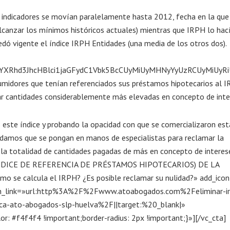
indicadores se movían paralelamente hasta 2012, fecha en la que 
lcanzar los mínimos históricos actuales) mientras que IRPH lo hac
ó vigente el índice IRPH Entidades (una media de los otros dos).
JkYXRhd3JhcHBlci1jaGFydC1Vbk5BcCUyMiUyMHNyYyUzRCUyMi
midores que tenían referenciados sus préstamos hipotecarios al 
ar cantidades considerablemente más elevadas en concepto de inte
este índice y probando la opacidad con que se comercializaron est
damos que se pongan en manos de especialistas para reclamar la
la totalidad de cantidades pagadas de más en concepto de interes
(ÍNDICE DE REFERENCIA DE PRÉSTAMOS HIPOTECARIOS) DE LA
se calcula el IRPH? ¿Es posible reclamar su nulidad?» add_ico
btn_link=»url:http%3A%2F%2Fwww.atoabogados.com%2Feliminar-ir
teca-ato-abogados-slp-huelva%2F||target:%20_blank|»
 #f4f4f4 !important;border-radius: 2px !important;}»][/vc_cta]