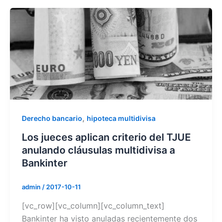
,
Derecho bancario
hipoteca multidivisa
Los jueces aplican criterio del TJUE
anulando cláusulas multidivisa a
Bankinter
admin
/
2017-10-11
[vc_row][vc_column][vc_column_text]
Bankinter ha visto anuladas recientemente dos