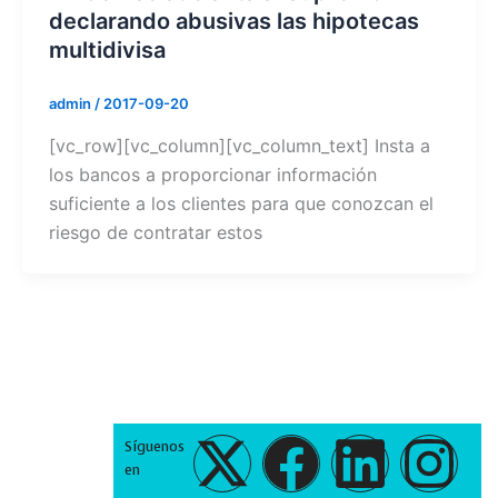
declarando abusivas las hipotecas
multidivisa
admin
/
2017-09-20
[vc_row][vc_column][vc_column_text] Insta a
los bancos a proporcionar información
suficiente a los clientes para que conozcan el
riesgo de contratar estos
X
F
Y
L
E
I
Síguenos
en