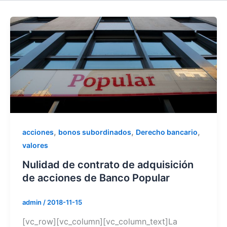
,
,
,
acciones
bonos subordinados
Derecho bancario
valores
Nulidad de contrato de adquisición
de acciones de Banco Popular
admin
/
2018-11-15
[vc_row][vc_column][vc_column_text]La