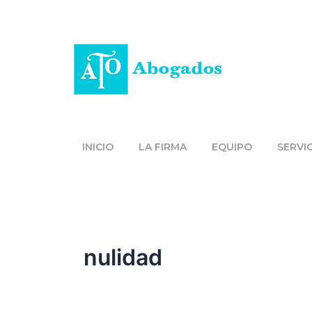
Ir
al
contenido
INICIO
LA FIRMA
EQUIPO
SERVI
nulidad