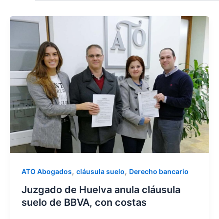
,
,
ATO Abogados
cláusula suelo
Derecho bancario
Juzgado de Huelva anula cláusula
suelo de BBVA, con costas