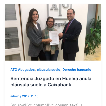
,
,
ATO Abogados
cláusula suelo
Derecho bancario
Sentencia Juzgado en Huelva anula
cláusula suelo a Caixabank
admin
/
2017-11-15
[vc_row][vc_column][vc_column_text]El